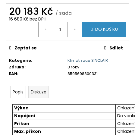
č
u
20 183 Kč
/ sada
j
16 680 Kč bez DPH
e
Měrná
m
DO KOŠÍKU
cena:
e
Zeptat se
Sdílet
MARVIN
SESTAVA
Kategorie
:
Klimatizace SINCLAIR
BÍLÁ
9
Záruka
:
3 roky
EAN
:
8595698300331
27
370
Kč
Popis
Diskuze
Výkon
Chlazení
Napájení
Do venk
Příkon
Chlazení
Max. příkon
Chlazení