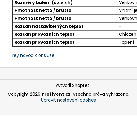
Rozměry balení (š x v x h)
Venkovn
Hmotnost netto / brutto
Vnitřní 
Hmotnost netto / brutto
Venkovn
Rozsah nastavitelných teplot
-
Rozsah provozních teplot
Chlazen
Rozsah provozních teplot
Topení
rey návod k obsluze
Z
á
p
Vytvořil Shoptet
a
Copyright 2026
ProfiVent.cz
. Všechna práva vyhrazena.
Upravit nastavení cookies
t
í