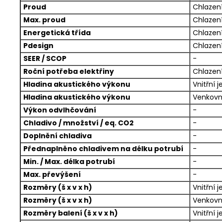
Proud
Chlazení
Max. proud
Chlazení
Energetická třída
Chlazení
Pdesign
Chlazení
SEER / SCOP
-
Roční potřeba elektřiny
Chlazení
Hladina akustického výkonu
Vnitřní 
Hladina akustického výkonu
Venkovn
Výkon odvlhčování
-
Chladivo / množství / eq. CO2
-
Doplnění chladiva
-
Přednaplněno chladivem na délku potrubí
-
Min. / Max. délka potrubí
-
Max. převýšení
-
Rozměry (š x v x h)
Vnitřní 
Rozměry (š x v x h)
Venkovn
Rozměry balení (š x v x h)
Vnitřní 