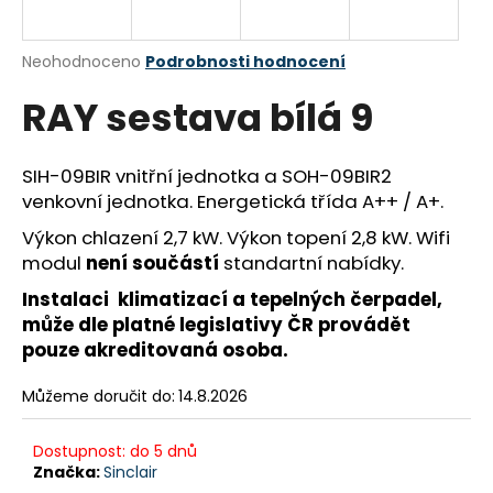
R
a
j
M
Průměrné
Neohodnoceno
Podrobnosti hodnocení
í
hodnocení
RAY sestava bílá 9
produktu
A
t
je
?
0,0
z
SIH-09BIR vnitřní jednotka a SOH-09BIR2
5
venkovní jednotka. Energetická třída A++ / A+.
hvězdiček.
Výkon chlazení 2,7 kW. Výkon topení 2,8 kW. Wifi
HLEDAT
modul
není součástí
standartní nabídky.
Instalaci klimatizací a tepelných čerpadel,
může dle platné legislativy ČR provádět
D
pouze akreditovaná osoba.
o
p
Můžeme doručit do:
14.8.2026
o
r
Dostupnost: do 5 dnů
u
Značka:
Sinclair