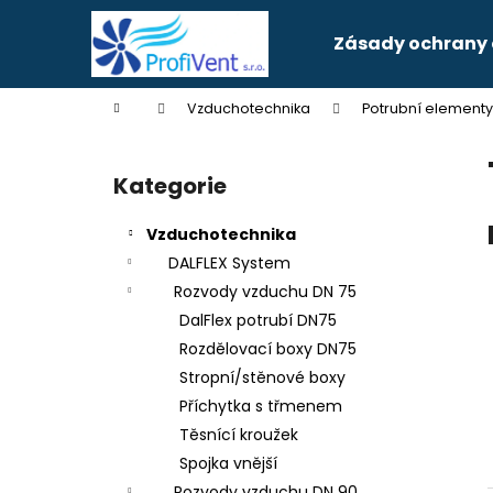
K
Přejít
na
o
Zásady ochrany 
obsah
Zpět
Zpět
š
do
do
í
Domů
Vzduchotechnika
Potrubní elementy
k
obchodu
obchodu
P
o
Kategorie
Přeskočit
s
kategorie
t
Vzduchotechnika
r
DALFLEX System
a
Rozvody vzduchu DN 75
n
DalFlex potrubí DN75
n
Rozdělovací boxy DN75
í
Stropní/stěnové boxy
p
Příchytka s třmenem
a
Těsnící kroužek
n
Spojka vnější
e
Rozvody vzduchu DN 90