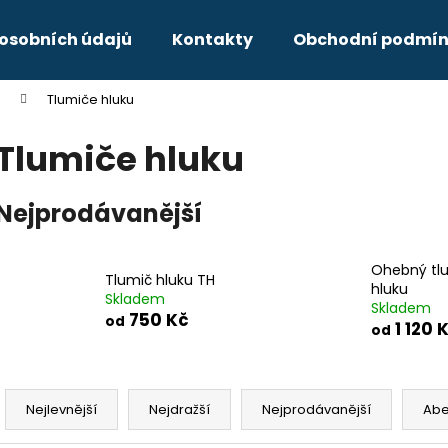
osobních údajů
Kontakty
Obchodní podmí
Tlumiče hluku
Co potřebujete najít?
Tlumiče hluku
HLEDAT
Nejprodávanější
Doporučujeme
Ohebný tl
Tlumič hluku TH
hluku
Skladem
Skladem
750 Kč
od
1 120 
od
Ř
a
Nejlevnější
Nejdražší
Nejprodávanější
Ab
z