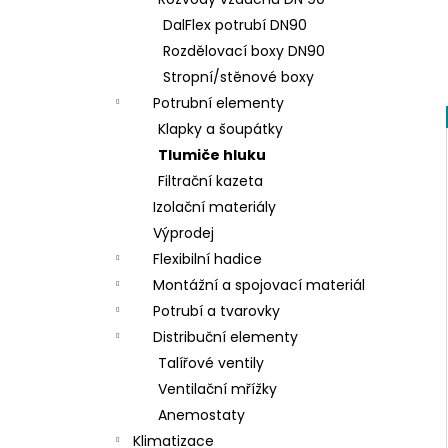
PLASTOVÁ ZÁSLEPKA
l
DalFlex potrubí DN90
41 Kč
Rozdělovací boxy DN90
Stropní/stěnové boxy
Potrubní elementy
Klapky a šoupátky
Tlumiče hluku
Filtrační kazeta
Izolační materiály
Výprodej
Flexibilní hadice
Montážní a spojovací materiál
Potrubí a tvarovky
Distribuční elementy
Talířové ventily
Ventilační mřížky
Anemostaty
Klimatizace