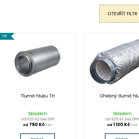
ROZDĚLOVACÍ BOX PŘÍMÝ 8X90/160
ZPĚTNÁ KLAPKA
e
SAMOTĚSNÍCÍ IZOLOVANÝ
161 Kč
n
OTEVŘÍT FILTR
2 390 Kč
í
p
V
r
TIP
ý
o
p
d
i
u
s
k
p
t
r
ů
o
d
Tlumič hluku TH
Ohebný tlumič hl
u
k
Skladem
Skladem
t
od 620 Kč bez DPH
od 926 Kč bez DP
750 Kč
1 120 Kč
od
/ ks
od
/ ks
ů