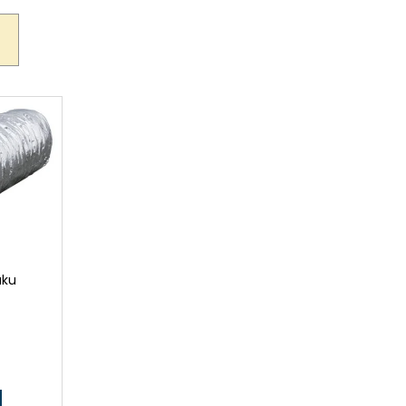
uku
H