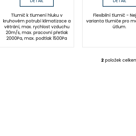
DETAIL
DETAIL
Tlumič k tlumení hluku v
Flexibilní tlumič - Ne
kruhovém potrubí klimatizace a
varianta tlumiče pro m
větrání, max. rychlost vzduchu
útlum.
20m/s, max. pracovní přetlak
2000Pa, max. podtlak 1500Pa
2
položek celke
O
v
l
á
d
a
c
í
p
r
v