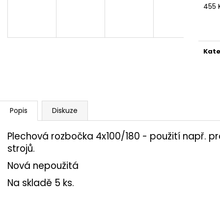
ROZDĚLOVACÍ BOX PŘÍMÝ 8X90/160
ZPĚTNÁ KLAPKA
455 
SAMOTĚSNÍCÍ IZOLOVANÝ
161 Kč
Měr
2 390 Kč
cena
Kate
Popis
Diskuze
Plechová rozbočka 4x100/180 - použití např. 
strojů.
Nová nepoužitá
Na skladě 5 ks.