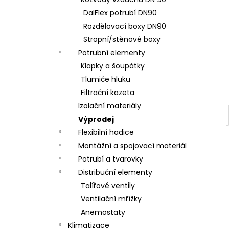
PLASTOVÁ ZÁSLEPKA
l
DalFlex potrubí DN90
41 Kč
Rozdělovací boxy DN90
Stropní/stěnové boxy
Potrubní elementy
Klapky a šoupátky
Tlumiče hluku
Filtrační kazeta
Izolační materiály
Výprodej
Flexibilní hadice
Montážní a spojovací materiál
Potrubí a tvarovky
Distribuční elementy
Talířové ventily
Ventilační mřížky
Anemostaty
Klimatizace