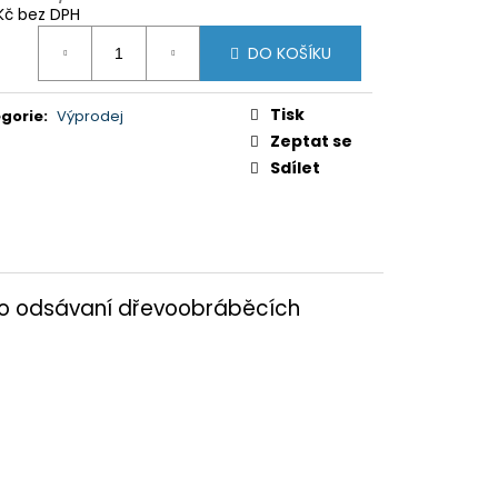
Kč bez DPH
ná
DO KOŠÍKU
:
Tisk
gorie
:
Výprodej
Zeptat se
Sdílet
pro odsávaní dřevoobráběcích