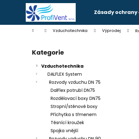
K
Přejít
na
o
Zásady ochrany 
obsah
Zpět
Zpět
š
do
do
í
Domů
Vzduchotechnika
Výprodej
R
k
obchodu
obchodu
P
o
Kategorie
Přeskočit
s
kategorie
t
Vzduchotechnika
r
DALFLEX System
a
Rozvody vzduchu DN 75
n
DalFlex potrubí DN75
n
Rozdělovací boxy DN75
í
Stropní/stěnové boxy
p
Příchytka s třmenem
a
Těsnící kroužek
n
Spojka vnější
e
Rozvody vzduchu DN 90