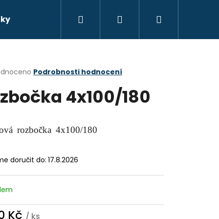
Hledat
Přihlášení
Nákupní
nky
Vzduchotechnika
Klimatizace
košík
rné
odnoceno
Podrobnosti hodnocení
cení
zbočka 4x100/180
ktu
hová rozbočka 4x100/180
ček.
e doručit do:
17.8.2026
adem
Následující
0 Kč
/ ks