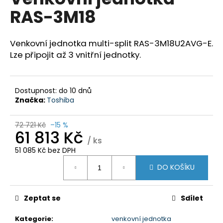
je
R
a
RAS-3M18
0,0
z
j
M
5
í
hvězdiček.
Venkovní jednotka multi-split RAS-3M18U2AVG-E.
A
t
Lze připojit až 3 vnitřní jednotky.
?
Dostupnost: do 10 dnů
Značka:
Toshiba
HLEDAT
72 721 Kč
–15 %
61 813 Kč
/ ks
51 085 Kč bez DPH
D
Měrná
DO KOŠÍKU
o
cena:
p
o
Zeptat se
Sdílet
r
u
Kategorie
:
venkovní jednotka