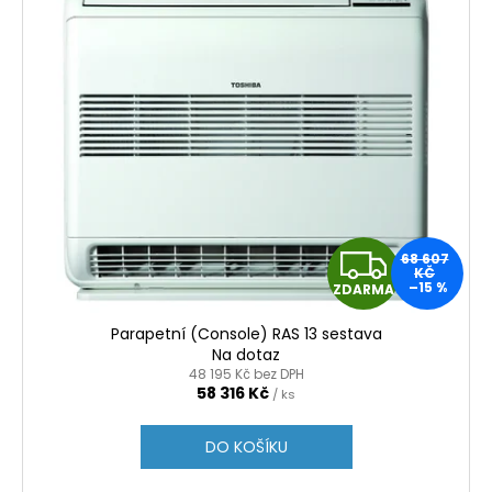
Z
68 607
KČ
–15 %
ZDARMA
D
Parapetní (Console) RAS 13 sestava
A
Na dotaz
48 195 Kč bez DPH
R
58 316 Kč
/ ks
M
DO KOŠÍKU