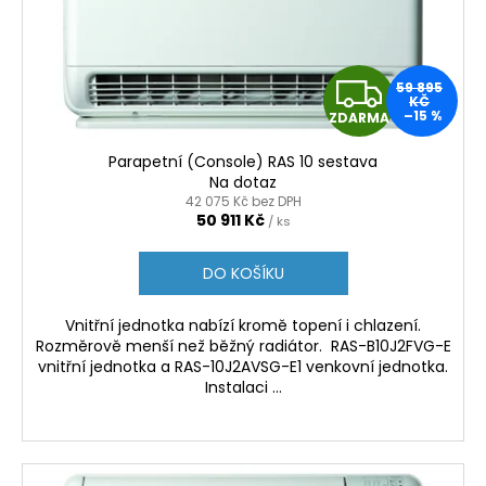
č
ů
o
u
d
j
u
e
Z
59 895
m
k
KČ
–15 %
e
ZDARMA
t
D
ů
Parapetní (Console) RAS 10 sestava
A
Na dotaz
TERREL
42 075 Kč bez DPH
SESTAVA
R
50 911 Kč
ČERNÁ
/ ks
9
M
26
DO KOŠÍKU
765
Kč
A
Vnitřní jednotka nabízí kromě topení i chlazení.
Rozměrově menší než běžný radiátor. RAS-B10J2FVG-E
vnitřní jednotka a RAS-10J2AVSG-E1 venkovní jednotka.
Instalaci ...