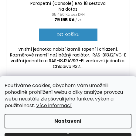
Parapetní (Console) RAS 18 sestava
A
Na dotaz
65 450 Kč bez DPH
R
79 195 Kč
/ ks
M
DO KOŠÍKU
A
Vnitřní jednotka nabízí kromě topení i chlazení.
Rozměrově menší než běžný radiátor. RAS-B18J2FVG-E
vnitřní jednotka a RAS-18J2AVSG-E1 venkovní jednotka.
Chladivo R32....
Používáme cookies, abychom Vám umožnili
pohodlné prohlížení webu a díky analýze provozu
3
položek celkem
O
webu neustále zlepšovali jeho funkce, výkon a
v
použitelnost.
Více informací
Z
l
á
á
Nastavení
d
p
Vytvořil Shoptet
a
a
Copyright 2026
ProfiVent.cz
. Všechna práva vyhrazena.