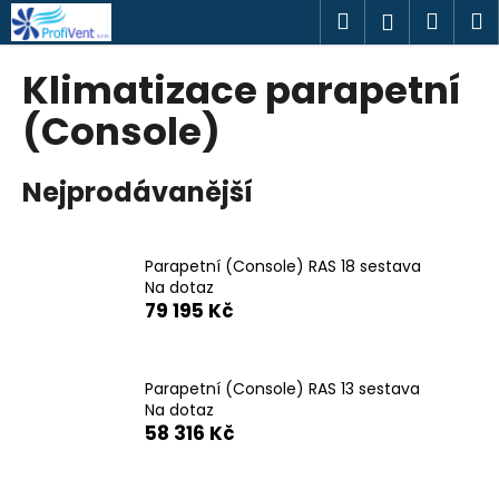
K
Přejít
Hledat
Náku
M
Přihlášen
na
o
obsah
Zpět
Zpět
košík
š
Klimatizace parapetní
í
C
(Console)
k
o
p
Nejprodávanější
o
t
ř
Parapetní (Console) RAS 18 sestava
Na dotaz
e
79 195 Kč
b
u
j
Parapetní (Console) RAS 13 sestava
e
Na dotaz
58 316 Kč
t
e
n