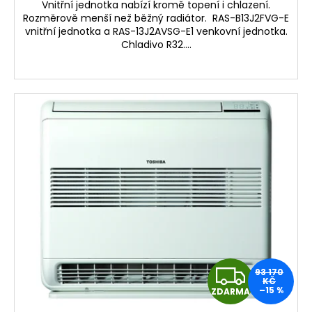
A
Vnitřní jednotka nabízí kromě topení i chlazení.
Rozměrově menší než běžný radiátor. RAS-B13J2FVG-E
vnitřní jednotka a RAS-13J2AVSG-E1 venkovní jednotka.
Chladivo R32....
Z
93 170
KČ
–15 %
ZDARMA
D